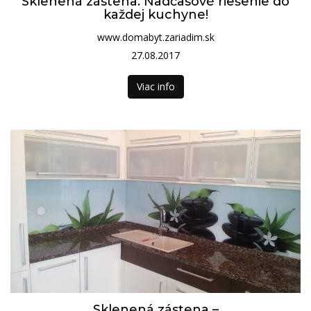
Sklenená zástena. Nadčasové riešenie do
každej kuchyne!
www.domabyt.zariadim.sk
27.08.2017
Viac info
Sklenená zástena –