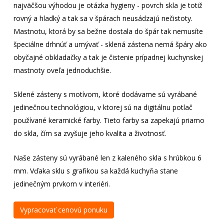
najväčšou výhodou je otázka hygieny - povrch skla je totiž
rovný a hladký a tak sa v špárach neusádzajú nečistoty.
Mastnotu, ktorá by sa bežne dostala do špár tak nemusíte
špeciálne drhnúť a umývať - sklená zástena nemá špáry ako
obyčajné obkladačky a tak je čistenie prípadnej kuchynskej
mastnoty oveľa jednoduchšie.
Sklené zásteny s motívom, ktoré dodávame sú vyrábané
jedinečnou technológiou, v ktorej sú na digitálnu potlač
používané keramické farby. Tieto farby sa zapekajú priamo
do skla, čím sa zvyšuje jeho kvalita a životnosť.
Naše zásteny sú vyrábané len z kaleného skla s hrúbkou 6
mm. Vďaka sklu s grafikou sa každá kuchyňa stane
jedinečným prvkom v interiéri.
Vypracovať cenovú ponuku